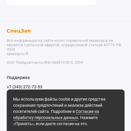
Вся информация на сайте носит справочный характер и не
является публичной офертой, определяемой статьей 437 ГК РФ,
2023
spezzap.ru ©️
ООО Трейдзапчасть ИНН 6685137815, 2024
TEL
Поддержка
WA
+7 (343) 272-72-53
Обратный звонок
TG
Мы используем файлы cookie и другие средства
620030, г. Екатеринбург, ул. Карьерная, д. 14, оф. 14.
сохранения предпочтений и анализа действий
IG
Мы в сети
посетителей сайта. Подробнее в
Согласие на
обработку персональных данных
. Нажмите
M
«Принять», если даете согласие на это.
@