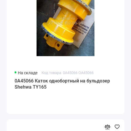
На складе
Код товара: 0A45066 OA45066
0A45066 Каток однобортный на бульдозер
Shehwa TY165