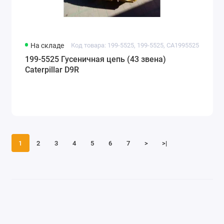
На складе
Код товара: 199-5525, 199-5525, CA1995525
199-5525 Гусеничная цепь (43 звена)
Caterpillar D9R
1
2
3
4
5
6
7
>
>|