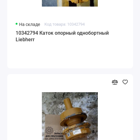
На складе
Код товара: 10342794
10342794 Каток опорный однобортный
Liebherr