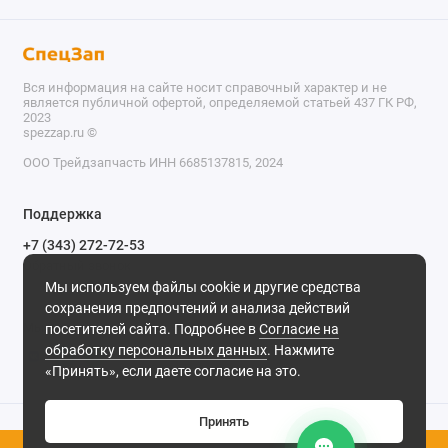
Вся информация на сайте носит справочный характер и не
является публичной офертой, определяемой статьей 437 ГК РФ,
2023
spezzap.ru ©️
ООО Трейдзапчасть ИНН 6685137815, 2024
TEL
Поддержка
WA
+7 (343) 272-72-53
Обратный звонок
TG
Мы используем файлы cookie и другие средства
620030, г. Екатеринбург, ул. Карьерная, д. 14, оф. 14.
сохранения предпочтений и анализа действий
IG
Мы в сети
посетителей сайта. Подробнее в
Согласие на
обработку персональных данных
. Нажмите
M
«Принять», если даете согласие на это.
@
Принять
0