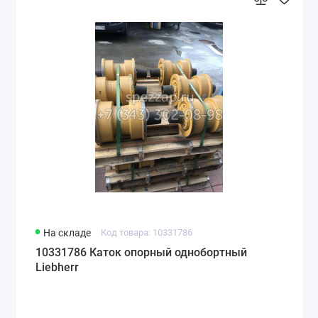
На складе
Код товара: 10331786
10331786 Каток опорный однобортный
Liebherr