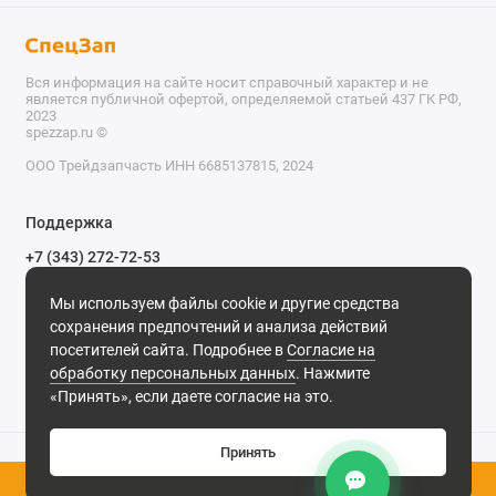
Вся информация на сайте носит справочный характер и не
является публичной офертой, определяемой статьей 437 ГК РФ,
2023
spezzap.ru ©️
ООО Трейдзапчасть ИНН 6685137815, 2024
TEL
Поддержка
WA
+7 (343) 272-72-53
Обратный звонок
TG
Мы используем файлы cookie и другие средства
620030, г. Екатеринбург, ул. Карьерная, д. 14, оф. 14.
сохранения предпочтений и анализа действий
IG
Мы в сети
посетителей сайта. Подробнее в
Согласие на
обработку персональных данных
. Нажмите
M
«Принять», если даете согласие на это.
@
Принять
0