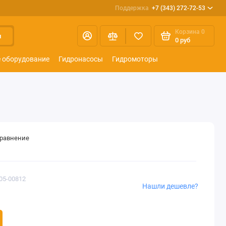
Поддержка
+7 (343) 272-72-53
Корзина
0
и
0 руб
 оборудование
Гидронасосы
Гидромоторы
сравнение
05-00812
Нашли дешевле?