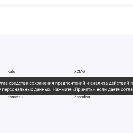
Kato
XCMG
Caterpillar
DRESSTA
гие средства сохранения предпочтений и анализа действий п
Hitachi
SHEHWA
у персональных данных
. Нажмите «Принять», если даете согла
Komatsu
Zoomlion
Doosan
Cummins
Hyundai
Perkins