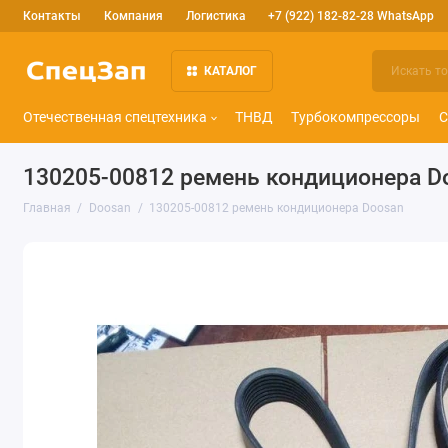
Контакты
Компания
Логистика
+7 (922) 182-82-28 WhatsApp
КАТАЛОГ
Отечественная спецтехника
ТНВД
Турбокомпрессоры
С
130205-00812 ремень кондиционера D
Главная
Doosan
130205-00812 ремень кондиционера Doosan