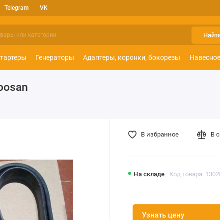
Telegram
VK
Найт
тартеры
Генераторы
Адаптеры, коронки, бокорезы
Навесное
oosan
В избранное
В 
На складе
Код товара: 1302
Узнать цену