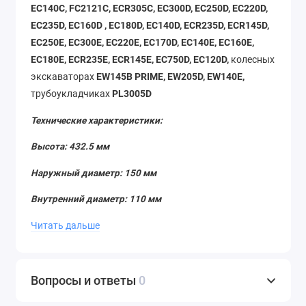
EC140C, FC2121C, ECR305C, EC300D, EC250D, EC220D,
EC235D, EC160D , EC180D, EC140D, ECR235D, ECR145D,
EC250E, EC300E, EC220E, EC170D, EC140E, EC160E,
EC180E, ECR235E, ECR145E, EC750D, EC120D,
колесных
экскаваторах
EW145B PRIME, EW205D, EW140E,
трубоукладчиках
PL3005D
Технические характеристики:
Высота: 432.5 мм
Наружный диаметр: 150 мм
Внутренний диаметр: 110 мм
Вес: 2.42 кг.
Читать дальше
На складе в Екатеринбурге широкий ассортимент
запасных частей на двигатели, гидравлику и ходовую
Вопросы и ответы
0
техники
Volvo (Вольво)
. На все запчасти
распространяется гарантия от производителя.