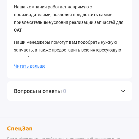
Наша компания работает напрямую с
производителями, позволяя предложить самые
привлекательные условия реализации запчастей для
CAT.
Наши менеджеры помогут вам подобрать нужную
запчасть, а также предоставить всю интересующую
вас информацию.
Читать дальше
Отгрузка со склада в день заказа
, отправка в
регионы в течение 12 часов.
Доставка
до термина ТК
–
бесплатно
. Отправляем в города России и страны
Вопросы и ответы
0
ближнего зарубежья.
Звоните
нам по телефону
+7
(343) 302-08-98
Вся информация на сайте носит справочный характер и не