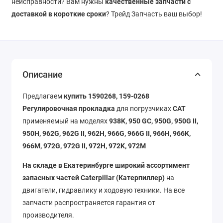
неисправности? Вам нужны
качественные запчасти с
доставкой в короткие сроки
? Трейд Запчасть ваш выбор!
Описание
Предлагаем
купить 1590268, 159-0268
Регулировочная прокладка
для погрузчиках
CAT
применяемый на моделях
938K, 950 GC, 950G, 950G II,
950H, 962G, 962G II, 962H, 966G, 966G II, 966H, 966K,
966M, 972G, 972G II, 972H, 972K, 972M
На складе в Екатеринбурге широкий ассортимент
запасных частей Caterpillar (Катерпиллер)
на
двигатели, гидравлику и ходовую техники. На все
запчасти распространяется гарантия от
производителя.