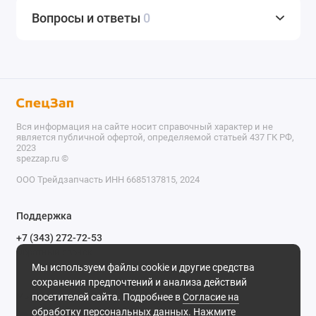
Вопросы и ответы
0
Вся информация на сайте носит справочный характер и не
является публичной офертой, определяемой статьей 437 ГК РФ,
2023
spezzap.ru ©️
ООО Трейдзапчасть ИНН 6685137815, 2024
TEL
Поддержка
WA
+7 (343) 272-72-53
Обратный звонок
TG
Мы используем файлы cookie и другие средства
620030, г. Екатеринбург, ул. Карьерная, д. 14, оф. 14.
сохранения предпочтений и анализа действий
IG
Мы в сети
посетителей сайта. Подробнее в
Согласие на
обработку персональных данных
. Нажмите