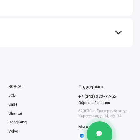
TEL
WA
TG
BOBCAT
Поддержка
IG
JCB
+7 (343) 272-72-53
M
Обратный звонок
Case
620030, г. Екатеринбург, ул.
Shantui
@
Карьерная, д. 14, оф. 14.
DongFeng
Мы в сети
Volvo