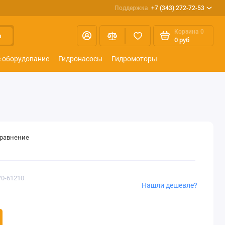
Поддержка
+7 (343) 272-72-53
Корзина
0
и
0 руб
 оборудование
Гидронасосы
Гидромоторы
сравнение
70-61210
Нашли дешевле?