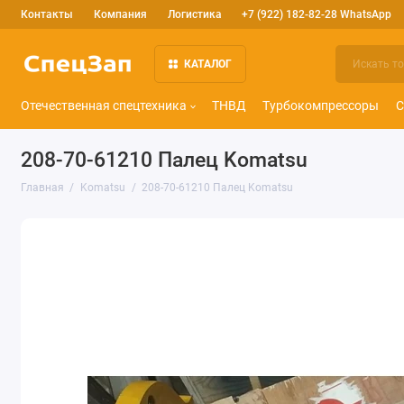
Контакты
Компания
Логистика
+7 (922) 182-82-28 WhatsApp
КАТАЛОГ
Отечественная спецтехника
ТНВД
Турбокомпрессоры
С
208-70-61210 Палец Komatsu
Главная
Komatsu
208-70-61210 Палец Komatsu