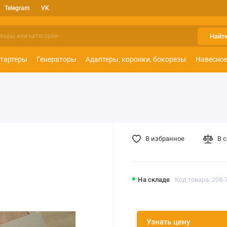
Telegram
VK
Найт
тартеры
Генераторы
Адаптеры, коронки, бокорезы
Навесное
В избранное
В 
На складе
Код товара: 208-
Узнать цену