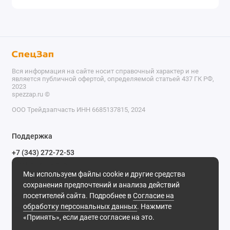
Вся информация на сайте носит справочный характер и не
является публичной офертой, определяемой статьей 437 ГК РФ,
2023
spezzap.ru ©️
ООО Трейдзапчасть ИНН 6685137815, 2024
TEL
Поддержка
WA
+7 (343) 272-72-53
Обратный звонок
TG
Мы используем файлы cookie и другие средства
620030, г. Екатеринбург, ул. Карьерная, д. 14, оф. 14.
сохранения предпочтений и анализа действий
IG
Мы в сети
посетителей сайта. Подробнее в
Согласие на
обработку персональных данных
. Нажмите
M
«Принять», если даете согласие на это.
@