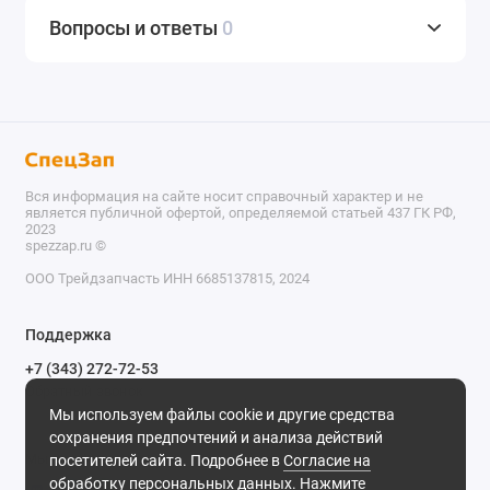
Вопросы и ответы
0
Вся информация на сайте носит справочный характер и не
является публичной офертой, определяемой статьей 437 ГК РФ,
2023
spezzap.ru ©️
ООО Трейдзапчасть ИНН 6685137815, 2024
TEL
Поддержка
WA
+7 (343) 272-72-53
Обратный звонок
TG
Мы используем файлы cookie и другие средства
620030, г. Екатеринбург, ул. Карьерная, д. 14, оф. 14.
сохранения предпочтений и анализа действий
IG
Мы в сети
посетителей сайта. Подробнее в
Согласие на
обработку персональных данных
. Нажмите