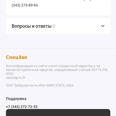
(343) 270-89-84
Вопросы и ответы
0
Вся информация на сайте носит справочный характер и не
является публичной офертой, определяемой статьей 437 ГК РФ,
2023
spezzap.ru ©️
ООО Трейдзапчасть ИНН 6685137815, 2024
TEL
Поддержка
WA
+7 (343) 272-72-53
Обратный звонок
TG