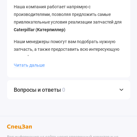
Наша компания работает напрямую с
производителями, позволяя предложить самые
привлекательные условия реализации запчастей для
Caterpillar (Катерпиллер)
Наши менеджеры помогут вам подобрать нужную
запчасть, а также предоставить всю интересующую
вас информацию.
Читать дальше
Отгрузка со склада в день заказа
, отправка в
регионы в течение 12 часов.
Доставка
до термина ТК
–
бесплатно
. Отправляем в города России и страны
Вопросы и ответы
0
ближнего зарубежья.
Звоните
нам по телефону
+7
(343) 302-08-98
Вся информация на сайте носит справочный характер и не