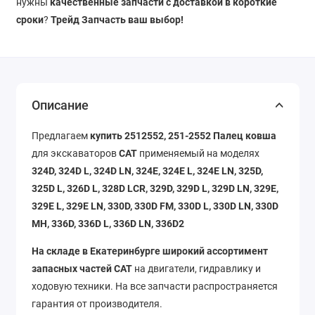
нужны
качественные запчасти с доставкой в короткие
сроки
?
Трейд Запчасть ваш выбор!
Описание
Предлагаем
купить 2512552, 251-2552 Палец ковша
для экскаваторов
CAT
применяемый на моделях
324D, 324D L, 324D LN, 324E, 324E L, 324E LN, 325D,
325D L, 326D L, 328D LCR, 329D, 329D L, 329D LN, 329E,
329E L, 329E LN, 330D, 330D FM, 330D L, 330D LN, 330D
MH, 336D, 336D L, 336D LN, 336D2
На складе в Екатеринбурге широкий ассортимент
запасных частей CAT
на двигатели, гидравлику и
ходовую техники. На все запчасти распространяется
гарантия от производителя.