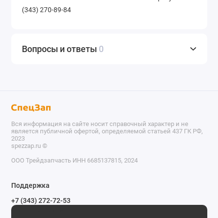
(343) 270-89-84
Вопросы и ответы
0
Вся информация на сайте носит справочный характер и не
является публичной офертой, определяемой статьей 437 ГК РФ,
2023
spezzap.ru ©️
ООО Трейдзапчасть ИНН 6685137815, 2024
TEL
Поддержка
WA
+7 (343) 272-72-53
Обратный звонок
TG