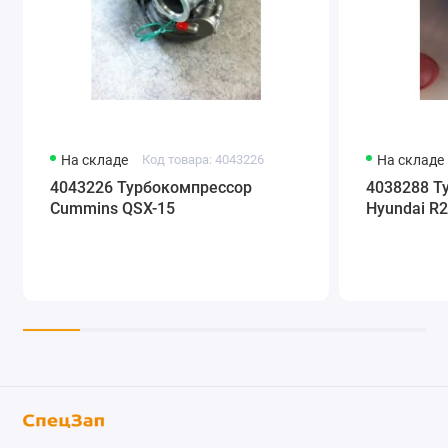
На складе
Код товара: 4043226
На складе
4043226 Турбокомпрессор
4038288 Т
Cummins QSX-15
Hyundai R2