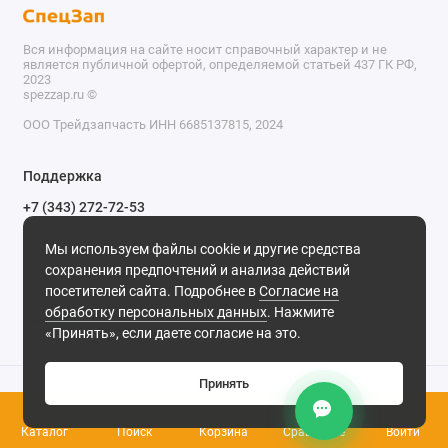
Вся информация на сайте носит справочный характер и не
является публичной офертой, определяемой статьей 437 ГК РФ,
2023
spezzap.ru ©️
ООО Трейдзапчасть ИНН 6685137815, 2024
TEL
Поддержка
WA
+7 (343) 272-72-53
Обратный звонок
TG
Мы используем файлы cookie и другие средства
620030, г. Екатеринбург, ул. Карьерная, д. 14, оф. 14.
сохранения предпочтений и анализа действий
IG
Мы в сети
посетителей сайта. Подробнее в
Согласие на
обработку персональных данных
. Нажмите
M
«Принять», если даете согласие на это.
@
Принять
0
Каталог
Поиск
Корзина
Сравнение
Войти