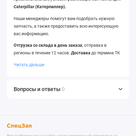
Caterpillar
(Катерпиллер).
Наши менеджеры помогут вам подобрать нужную
запчасть, а также предоставить всю интересующую
вас информацию.
Отгрузка со склада в день заказа
, отправка в
регионы в течение 12 часов.
Доставка
до термина ТК
–
бесплатно
. Отправляем в города России и страны
Читать дальше
ближнего зарубежья.
Звоните
нам по телефону
+7
(343) 302-08-98
Вопросы и ответы
0
Вся информация на сайте носит справочный характер и не