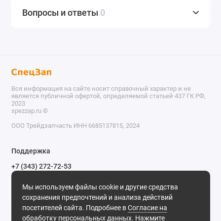
Вопросы и ответы
0
Вся информация на сайте носит справочный характер и не
является публичной офертой, определяемой статьей 437 ГК РФ,
2023
spezzap.ru ©️
ООО Трейдзапчасть ИНН 6685137815, 2024
TEL
Поддержка
WA
+7 (343) 272-72-53
Обратный звонок
TG
Мы используем файлы cookie и другие средства
620030, г. Екатеринбург, ул. Карьерная, д. 14, оф. 14.
сохранения предпочтений и анализа действий
IG
Мы в сети
посетителей сайта. Подробнее в
Согласие на
обработку персональных данных
. Нажмите