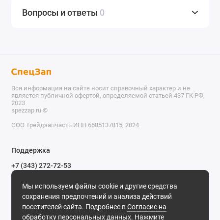
Вопросы и ответы
0
Вся информация на сайте носит справочный характер и не
является публичной офертой, определяемой статьей 437 ГК РФ,
2023
spezzap.ru ©️
ООО Трейдзапчасть ИНН 6685137815, 2024
TEL
Поддержка
WA
+7 (343) 272-72-53
Обратный звонок
TG
Мы используем файлы cookie и другие средства
620030, г. Екатеринбург, ул. Карьерная, д. 14, оф. 14.
сохранения предпочтений и анализа действий
IG
Мы в сети
посетителей сайта. Подробнее в
Согласие на
обработку персональных данных
. Нажмите