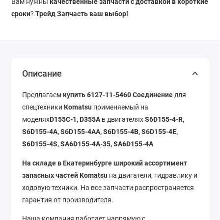
Вам нужны
качественные запчасти с доставкой в короткие
сроки
?
Трейд Запчасть ваш выбор!
Описание
Предлагаем
купить 6127-11-5460 Соединение
для
спецтехники
Komatsu
применяемый на
моделях
D155C-1, D355A
в двигателях
S6D155-4-R,
S6D155-4A, S6D155-4AA, S6D155-4B, S6D155-4E,
S6D155-4S, SA6D155-4A-35, SA6D155-4A
На складе в Екатеринбурге широкий ассортимент
запасных частей Komatsu
на двигатели, гидравлику и
ходовую техники. На все запчасти распространяется
гарантия от производителя.
Наша компания работает напрямую с