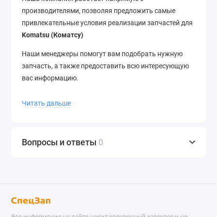
производителями, позволяя предложить самые
привлекательные условия реализации запчастей для
Komatsu (Коматсу)
Наши менеджеры помогут вам подобрать нужную
запчасть, а также предоставить всю интересующую
вас информацию.
Отгрузка со склада в день заказа
, отправка в
Читать дальше
регионы в течение 12 часов.
Доставка
до термина ТК
–
бесплатно
. Отправляем в города России и страны
ближнего зарубежья.
Звоните
нам по телефону
+7
Вопросы и ответы
0
(343) 302-08-98
Вся информация на сайте носит справочный характер и не