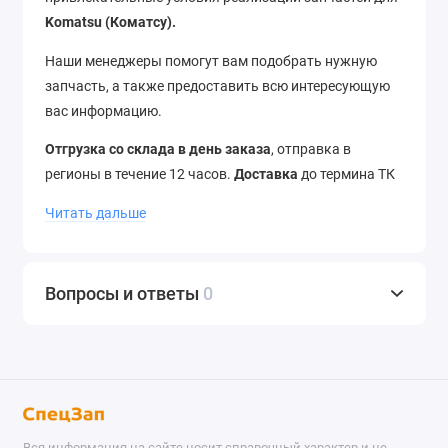
Komatsu (Коматсу).
Наши менеджеры помогут вам подобрать нужную
запчасть, а также предоставить всю интересующую
вас информацию.
Отгрузка со склада в день заказа
, отправка в
регионы в течение 12 часов.
Доставка
до термина ТК
–
бесплатно
. Отправляем в города России и страны
Читать дальше
ближнего зарубежья.
Звоните
нам по телефону
+7
(343) 302-08-98
Вопросы и ответы
0
Вся информация на сайте носит справочный характер и не