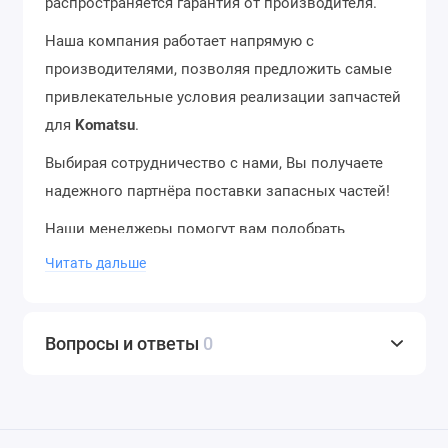
распространяется гарантия от производителя.
Наша компания работает напрямую с
производителями, позволяя предложить самые
привлекательные условия реализации запчастей
для
Komatsu
.
Выбирая сотрудничество с нами, Вы получаете
надежного партнёра поставки запасных частей!
Наши менеджеры помогут вам подобрать
нужную запчасть, а также предоставить всю
Читать дальше
интересующую вас информацию.
Отгрузка со склада в день заказа, отправка в
Вопросы и ответы
0
регионы в течение 12 часов. Доставка до
термина ТК – бесплатно. Отправляем в города
России и страны ближнего зарубежья. Звоните
нам по телефону
+7 (343) 302-08-98