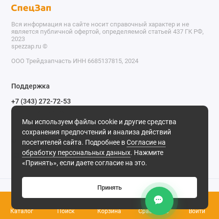
Вся информация на сайте носит справочный характер и не
является публичной офертой, определяемой статьей 437 ГК РФ,
2023
spezzap.ru ©️
ООО Трейдзапчасть ИНН 6685137815, 2024
TEL
Поддержка
WA
+7 (343) 272-72-53
Обратный звонок
TG
Мы используем файлы cookie и другие средства
620030, г. Екатеринбург, ул. Карьерная, д. 14, оф. 14.
сохранения предпочтений и анализа действий
IG
Мы в сети
посетителей сайта. Подробнее в
Согласие на
обработку персональных данных
. Нажмите
M
«Принять», если даете согласие на это.
@
Принять
0
Каталог
Поиск
Корзина
Сравнение
Войти