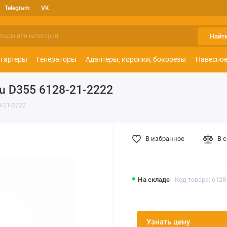
Telegram
VK
Найт
тартеры
Генераторы
Адаптеры, коронки, бокорезы
Навесное
u D355 6128-21-2222
8-21-2222
В избранное
В 
На складе
Код товара: 6128
Узнать цену