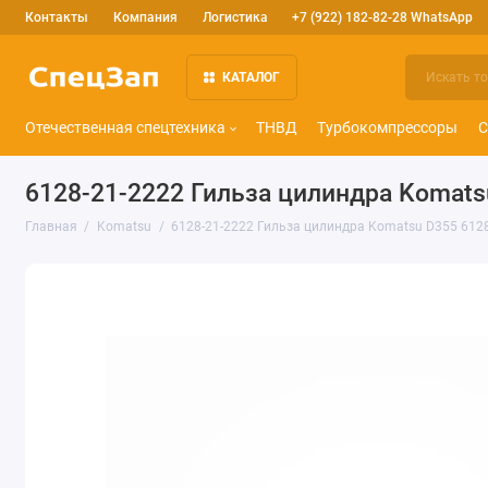
Контакты
Компания
Логистика
+7 (922) 182-82-28 WhatsApp
КАТАЛОГ
Отечественная спецтехника
ТНВД
Турбокомпрессоры
С
6128-21-2222 Гильза цилиндра Komats
Главная
Komatsu
6128-21-2222 Гильза цилиндра Komatsu D355 612