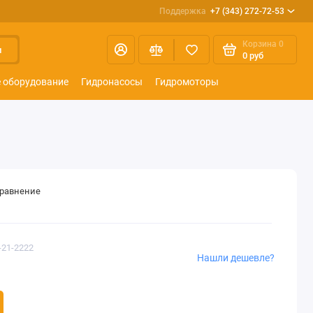
Поддержка
+7 (343) 272-72-53
Корзина
0
и
0 руб
 оборудование
Гидронасосы
Гидромоторы
сравнение
-21-2222
Нашли дешевле?