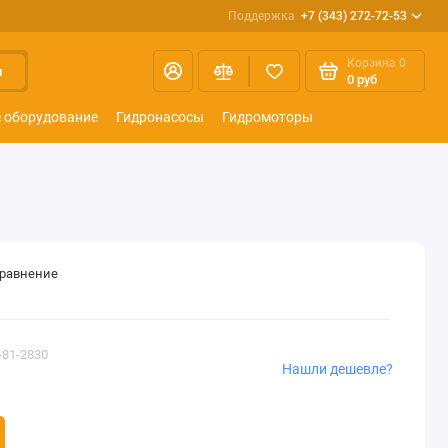
Поддержка
+7 (343) 272-72-53
Корзина
0
и
0 руб
 оборудование
Гидронасосы
Гидромоторы
сравнение
-81-2830
Нашли дешевле?