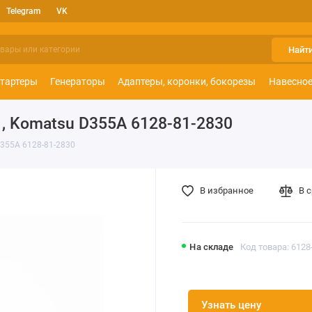
Telegram
VK
Найт
тартеры
Генераторы
Адаптеры, коронки, бокорезы
Навесное
, Komatsu D355A 6128-81-2830
D355A 6128-81-2830
В избранное
В 
На складе
Код товара: 6128
Узнать цену