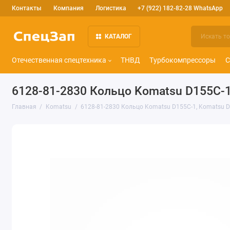
Контакты
Компания
Логистика
+7 (922) 182-82-28 WhatsApp
КАТАЛОГ
Отечественная спецтехника
ТНВД
Турбокомпрессоры
С
6128-81-2830 Кольцо Komatsu D155C-1
Главная
Komatsu
6128-81-2830 Кольцо Komatsu D155C-1, Komatsu 