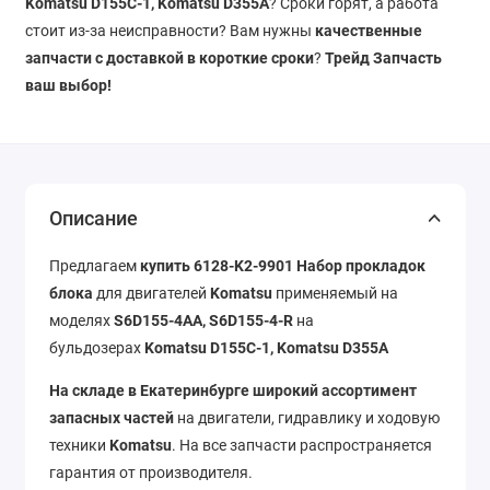
Komatsu D155C-1, Komatsu D355A
? Сроки горят, а работа
стоит из-за неисправности? Вам нужны
качественные
запчасти с доставкой в короткие сроки
?
Трейд Запчасть
ваш выбор!
Описание
Предлагаем
купить
6128-K2-9901 Набор прокладок
блока
для двигателей
Komatsu
применяемый на
моделях
S6D155-4AA, S6D155-4-R
на
бульдозерах
Komatsu D155C-1, Komatsu D355A
На складе в Екатеринбурге широкий ассортимент
запасных частей
на двигатели, гидравлику и ходовую
техники
Komatsu
. На все запчасти распространяется
гарантия от производителя.