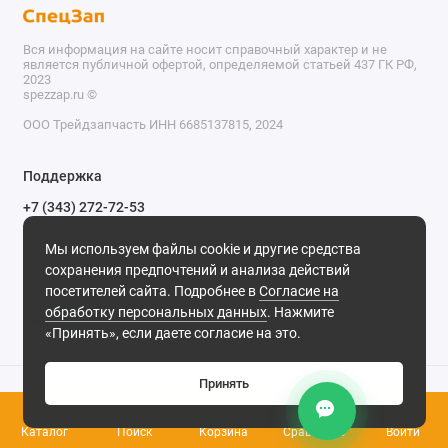
Вся информация на сайте носит справочный характер и не
является публичной офертой, определяемой статьей 437 ГК РФ,
2023
spezzap.ru ©️
ООО Трейдзапчасть ИНН 6685137815, 2024
TEL
Поддержка
WA
+7 (343) 272-72-53
Обратный звонок
TG
Мы используем файлы cookie и другие средства
620030, г. Екатеринбург, ул. Карьерная, д. 14, оф. 14.
сохранения предпочтений и анализа действий
IG
Мы в сети
посетителей сайта. Подробнее в
Согласие на
обработку персональных данных
. Нажмите
M
«Принять», если даете согласие на это.
@
Принять
0
Каталог
Поиск
Корзина
Сравнение
Войти