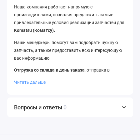
Наша компания работает напрямую с
производителями, позволяя предложить самые
привлекательные условия реализации запчастей для
Komatsu (Коматсу).
Наши менеджеры помогут вам подобрать нужную
запчасть, а также предоставить всю интересующую
вас информацию.
Отгрузка со склада в день заказа
, отправка в
регионы в течение 12 часов.
Доставка
до термина ТК
Читать дальше
–
бесплатно
. Отправляем в города России и страны
ближнего зарубежья.
Звоните
нам по телефону
+7
(343) 302-08-98
Вопросы и ответы
0