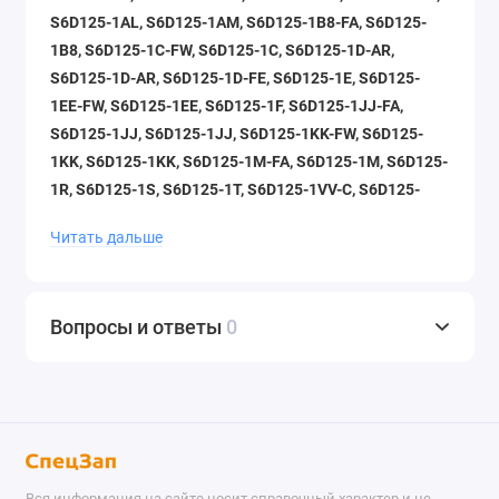
S6D125-1AL, S6D125-1AM, S6D125-1B8-FA, S6D125-
1B8, S6D125-1C-FW, S6D125-1C, S6D125-1D-AR,
S6D125-1D-AR, S6D125-1D-FE, S6D125-1E, S6D125-
1EE-FW, S6D125-1EE, S6D125-1F, S6D125-1JJ-FA,
S6D125-1JJ, S6D125-1JJ, S6D125-1KK-FW, S6D125-
1KK, S6D125-1KK, S6D125-1M-FA, S6D125-1M, S6D125-
1R, S6D125-1S, S6D125-1T, S6D125-1VV-C, S6D125-
1VV-R, S6D125-1VV-T, S6D125-1VV-T, S6D125-1VV,
Читать дальше
S6D125-1XX, S6D125-1Z, S6D125-1Z, S6D125E-2A-6,
S6D125E-2A, S6D125E-2C, S6D125E-2C, S6D125E-2D,
S6D125E-2E, S6D125E-2F-50, S6D125E-2F, S6D125E-2G,
Вопросы и ответы
0
S6D125E-2H, S6D125E-2J-6, S6D125E-2J, S6D125E-2L-
6, S6D125E-2L, SA6D125-1Q, SA6D125E-2A-50,
SA6D125E-2A-57, SA6D125E-2A-7, SA6D125E-2A-C,
SA6D125E-2A-C, SA6D125E-2A-C7, SA6D125E-2A,
SA6D125E-2C-L, SA6D125E-2C-L7, SA6D125E-2C-S,
SA6D125E-2C-TA, SA6D125E-2G, SA6D125E-2GD-W7
Вся информация на сайте носит справочный характер и не