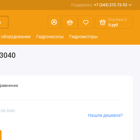
Поддержка
+7 (343) 272-72-53
Корзина
0
и
0 руб
 оборудование
Гидронасосы
Гидромоторы
-3040
сравнение
-39-3040
Нашли дешевле?