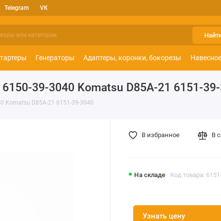
Telegram
VK
Найт
тартеры
Генераторы
Адаптеры, коронки, бокорезы
Навесное
6150-39-3040 Komatsu D85A-21 6151-39
40 Komatsu D85A-21 6151-39-3040
В избранное
В 
На складе
Код товара: 6151
Узнать цену