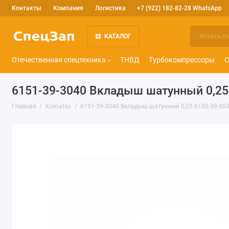
Контакты
Компания
Логистика
+7 (922) 182-82-28 WhatsApp
КАТАЛОГ
Отечественная спецтехника
ТНВД
Турбокомпрессоры
С
6151-39-3040 Вкладыш шатунный 0,25 
Главная
Komatsu
6151-39-3040 Вкладыш шатунный 0,25 6150-39-30