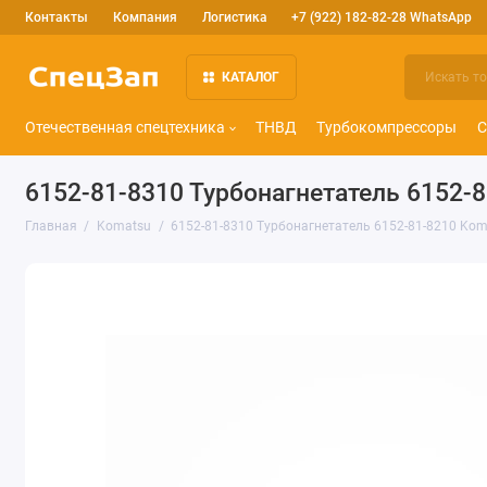
Контакты
Компания
Логистика
+7 (922) 182-82-28 WhatsApp
КАТАЛОГ
Отечественная спецтехника
ТНВД
Турбокомпрессоры
С
6152-81-8310 Турбонагнетатель 6152-
Главная
Komatsu
6152-81-8310 Турбонагнетатель 6152-81-8210 Kom