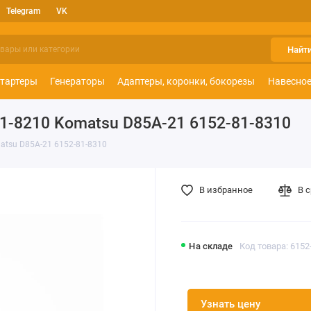
Telegram
VK
Найт
тартеры
Генераторы
Адаптеры, коронки, бокорезы
Навесное
81-8210 Komatsu D85A-21 6152-81-8310
atsu D85A-21 6152-81-8310
В избранное
В 
На складе
Код товара: 6152
Узнать цену