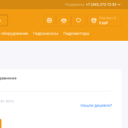
Поддержка
+7 (343) 272-72-53
Корзина
0
и
0 руб
 оборудование
Гидронасосы
Гидромоторы
сравнение
-81-8310
Нашли дешевле?