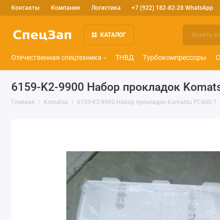
Контакты
Компания
Логистика
+7 (922) 182-82-28 WhatsApp
КАТАЛОГ
Отечественная спецтехника
ТНВД
Турбокомпрессоры
С
6159-K2-9900 Набор прокладок Komat
Главная
Komatsu
6159-K2-9900 Набор прокладок Komatsu PC400-7