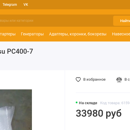
Telegram
VK
Найт
тартеры
Генераторы
Адаптеры, коронки, бокорезы
Навесное
su PC400-7
В избранное
В 
На складе
Код товара: 6159
33980 руб