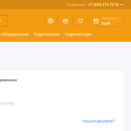
Поддержка
+7 (343) 272-72-53
Корзина
0
и
0 руб
 оборудование
Гидронасосы
Гидромоторы
сравнение
-K2-9900
Нашли дешевле?