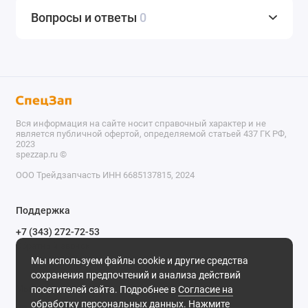
Вопросы и ответы
0
Вся информация на сайте носит справочный характер и не
является публичной офертой, определяемой статьей 437 ГК РФ,
2023
spezzap.ru ©️
ООО Трейдзапчасть ИНН 6685137815, 2024
TEL
Поддержка
WA
+7 (343) 272-72-53
Обратный звонок
TG
Мы используем файлы cookie и другие средства
620030, г. Екатеринбург, ул. Карьерная, д. 14, оф. 14.
сохранения предпочтений и анализа действий
IG
Мы в сети
посетителей сайта. Подробнее в
Согласие на
обработку персональных данных
. Нажмите