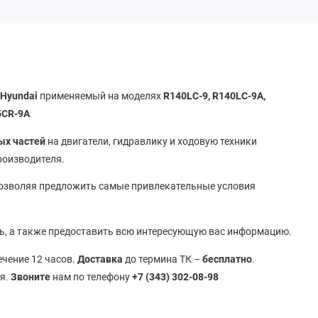
в
Hyundai
применяемый на моделях
R140LC-9, R140LC-9A,
5CR-9A
ых частей
на двигатели, гидравлику и ходовую техники
производителя.
позволяя предложить самые привлекательные условия
ь, а также предоставить всю интересующую вас информацию.
течение 12 часов.
Доставка
до термина ТК –
бесплатно
.
ья.
Звоните
нам по телефону
+7 (343) 302-08-98