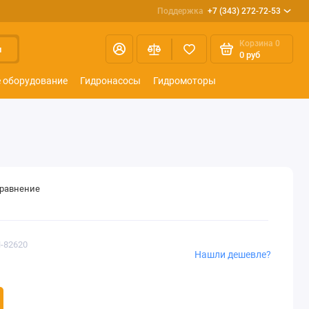
Поддержка
+7 (343) 272-72-53
Корзина
0
и
0 руб
 оборудование
Гидронасосы
Гидромоторы
сравнение
H-82620
Нашли дешевле?