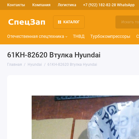
Контакты
Компания
Логистика
+7 (922) 182-82-28 WhatsApp
КАТАЛОГ
Отечественная спецтехника
ТНВД
Турбокомпрессоры
С
61KH-82620 Втулка Hyundai
Главная
Hyundai
61KH-82620 Втулка Hyundai