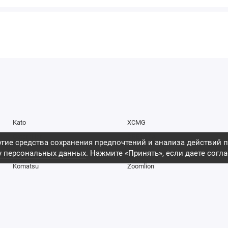
Kato
XCMG
Caterpillar
DRESSTA
гие средства сохранения предпочтений и анализа действий п
Hitachi
SHEHWA
у персональных данных
. Нажмите «Принять», если даете согла
Komatsu
Zoomlion
Doosan
Cummins
Hyundai
Perkins