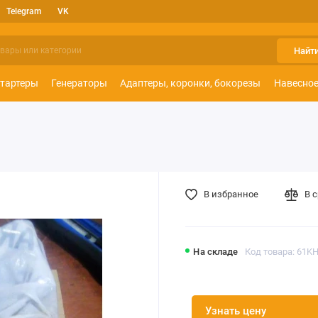
Telegram
VK
Найт
тартеры
Генераторы
Адаптеры, коронки, бокорезы
Навесное
В избранное
В 
На складе
Код товара: 61K
Узнать цену