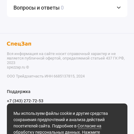
Вопросы и ответы
0
Вся информация на сайте носит справочный характер и не
является публичной офертой, определяемой статьей 437 ГК РФ,
2023
spezzap.ru ©️
ООО Трейдзапчасть ИНН 6685137815, 2024
TEL
Поддержка
WA
+7 (343) 272-72-53
Обратный звонок
TG
Мы используем файлы cookie и другие средства
620030, г. Екатеринбург, ул. Карьерная, д. 14, оф. 14.
сохранения предпочтений и анализа действий
IG
Мы в сети
посетителей сайта. Подробнее в
Согласие на
обработку персональных данных
. Нажмите