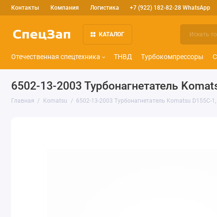
Контакты
Компания
Логистика
+7 (922) 182-82-28 WhatsApp
КАТАЛОГ
Отечественная спецтехника
ТНВД
Турбокомпрессоры
С
6502-13-2003 Турбонагнетатель Komat
Главная
Komatsu
6502-13-2003 Турбонагнетатель Komatsu D155C-1,