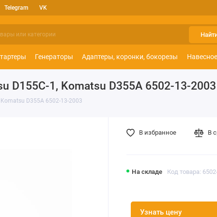
Telegram
VK
Найт
тартеры
Генераторы
Адаптеры, коронки, бокорезы
Навесное
su D155C-1, Komatsu D355A 6502-13-2003
 Komatsu D355A 6502-13-2003
В избранное
В 
На складе
Код товара: 6502
Узнать цену