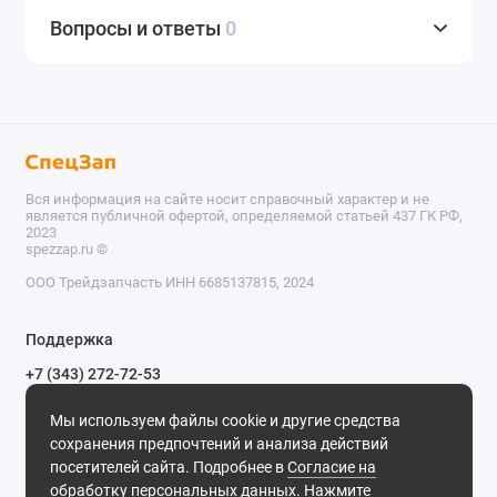
Вопросы и ответы
0
Вся информация на сайте носит справочный характер и не
является публичной офертой, определяемой статьей 437 ГК РФ,
2023
spezzap.ru ©️
ООО Трейдзапчасть ИНН 6685137815, 2024
TEL
Поддержка
WA
+7 (343) 272-72-53
Обратный звонок
TG
Мы используем файлы cookie и другие средства
620030, г. Екатеринбург, ул. Карьерная, д. 14, оф. 14.
сохранения предпочтений и анализа действий
IG
Мы в сети
посетителей сайта. Подробнее в
Согласие на
обработку персональных данных
. Нажмите