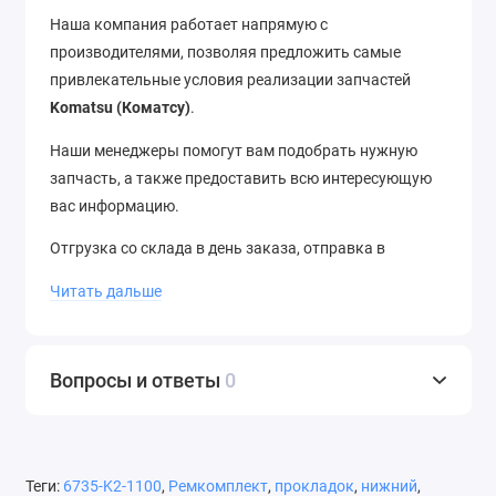
Наша компания работает напрямую с
производителями, позволяя предложить самые
привлекательные условия реализации запчастей
Komatsu (Коматсу)
.
Наши менеджеры помогут вам подобрать нужную
запчасть, а также предоставить всю интересующую
вас информацию.
Отгрузка со склада в день заказа, отправка в
регионы в течение 12 часов. Доставка до термина ТК
Читать дальше
– бесплатно. Отправляем в города России и страны
ближнего зарубежья. Звоните нам по телефону
+7
(343) 302-08-98
Вопросы и ответы
0
Теги:
6735-K2-1100
,
Ремкомплект
,
прокладок
,
нижний
,