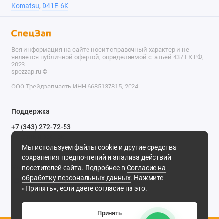
Komatsu
,
D41E-6K
Вся информация на сайте носит справочный характер и не
является публичной офертой, определяемой статьей 437 ГК РФ,
2023
spezzap.ru ©️
ООО Трейдзапчасть ИНН 6685137815, 2024
TEL
Поддержка
WA
+7 (343) 272-72-53
Обратный звонок
TG
Мы используем файлы cookie и другие средства
620030, г. Екатеринбург, ул. Карьерная, д. 14, оф. 14.
сохранения предпочтений и анализа действий
IG
Мы в сети
посетителей сайта. Подробнее в
Согласие на
обработку персональных данных
. Нажмите
M
«Принять», если даете согласие на это.
@
Принять