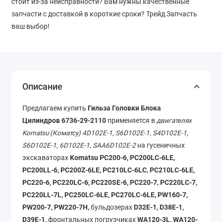
стоит из-за неисправности? Вам нужны качественные
запчасти с доставкой в короткие сроки? Трейд Запчасть
ваш выбор!
Описание
Предлагаем купить
Гильза Головки Блока
Цилиндров
6736-29-2110
применяется в
двигателях
Komatsu (Коматсу) 4D102E-1, S6D102E-1, S4D102E-1,
S6D102E-1, 6D102E-1, SAA6D102E-2
на гусеничных
экскаваторах
Komatsu PC200-6, PC200LC-6LE,
PC200LL-6, PC200Z-6LE, PC210LC-6LC, PC210LC-6LE,
PC220-6, PC220LC-6, PC220SE-6, PC220-7, PC220LC-7,
PC220LL-7L, PC250LC-6LE, PC270LC-6LE, PW160-7,
PW200-7, PW220-7H,
бульдозерах
D32E-1, D38E-1,
D39E-1,
фронтальных погрузчиках
WA120-3L, WA120-