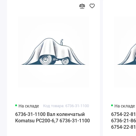
Отгрузка со склада в день заказа,
отправка в
регионы в течение 12 часов.
Доставка до термина ТК
– бесплатно.
Отправляем в города России и страны
ближнего зарубежья
. Звоните нам по телефону
+7
(343) 302-08-98
На складе
Код товара: 6736-31-1100
На складе
6736-31-1100 Вал коленчатый
6754-22-8
Komatsu PC200-6,7 6736-31-1100
6736-21-86
6754-22-8