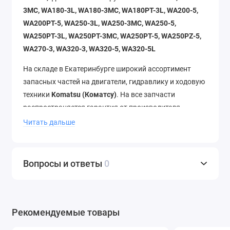
3MC, WA180-3L, WA180-3MC, WA180PT-3L, WA200-5,
WA200PT-5, WA250-3L, WA250-3MC, WA250-5,
WA250PT-3L, WA250PT-3MC, WA250PT-5, WA250PZ-5,
WA270-3, WA320-3, WA320-5, WA320-5L
На складе в Екатеринбурге широкий ассортимент
запасных частей на двигатели, гидравлику и ходовую
техники
Komatsu (Коматсу)
. На все запчасти
распространяется гарантия от производителя.
Читать дальше
Наша компания работает напрямую с
производителями, позволяя предложить самые
привлекательные условия реализации запчастей для
Вопросы и ответы
0
Komatsu (Коматсу)
.
Наши менеджеры помогут вам подобрать нужную
запчасть, а также предоставить всю интересующую
вас информацию.
Рекомендуемые товары