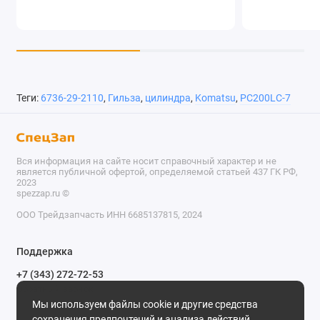
Теги:
6736-29-2110
,
Гильза
,
цилиндра
,
Komatsu
,
PC200LC-7
Вся информация на сайте носит справочный характер и не
является публичной офертой, определяемой статьей 437 ГК РФ,
2023
spezzap.ru ©️
ООО Трейдзапчасть ИНН 6685137815, 2024
TEL
Поддержка
WA
+7 (343) 272-72-53
Обратный звонок
TG
Мы используем файлы cookie и другие средства
620030, г. Екатеринбург, ул. Карьерная, д. 14, оф. 14.
сохранения предпочтений и анализа действий