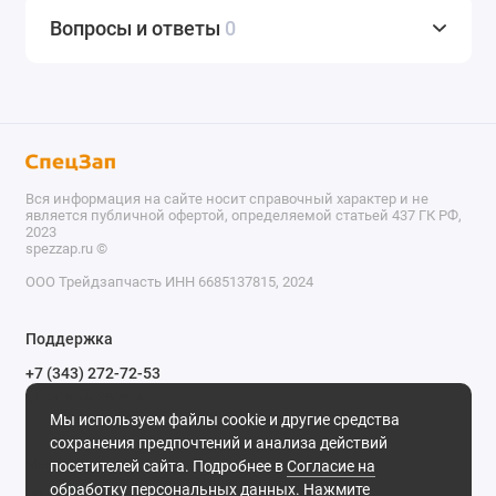
Вопросы и ответы
0
Вся информация на сайте носит справочный характер и не
является публичной офертой, определяемой статьей 437 ГК РФ,
2023
spezzap.ru ©️
ООО Трейдзапчасть ИНН 6685137815, 2024
TEL
Поддержка
WA
+7 (343) 272-72-53
Обратный звонок
TG
Мы используем файлы cookie и другие средства
620030, г. Екатеринбург, ул. Карьерная, д. 14, оф. 14.
сохранения предпочтений и анализа действий
IG
Мы в сети
посетителей сайта. Подробнее в
Согласие на
обработку персональных данных
. Нажмите