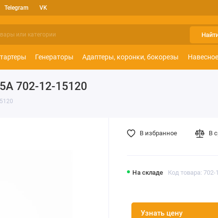
Telegram
VK
Найт
тартеры
Генераторы
Адаптеры, коронки, бокорезы
Навесное
5A 702-12-15120
15120
В избранное
В 
На складе
Код товара: 702-
Узнать цену