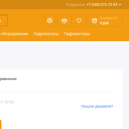
Поддержка
+7 (343) 272-72-53
Корзина
0
и
0 руб
 оборудование
Гидронасосы
Гидромоторы
сравнение
12-15120
Нашли дешевле?