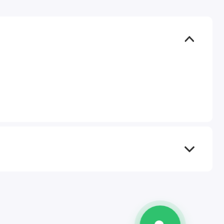
TEL
WA
TG
IG
M
@