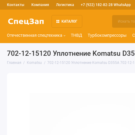
Контакты
Компания
Логистика
+7 (922) 182-82-28 WhatsApp
КАТАЛОГ
Отечественная спецтехника
ТНВД
Турбокомпрессоры
С
702-12-15120 Уплотнение Komatsu D35
Главная
Komatsu
702-12-15120 Уплотнение Komatsu D355A 702-12-