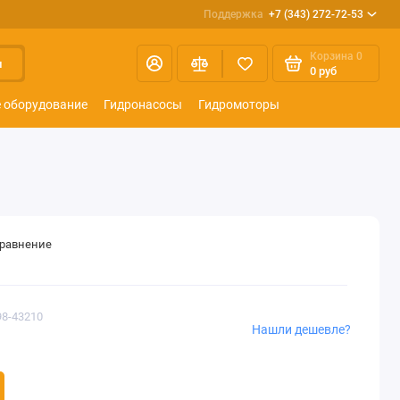
Поддержка
+7 (343) 272-72-53
Корзина
0
и
0 руб
 оборудование
Гидронасосы
Гидромоторы
сравнение
98-43210
Нашли дешевле?