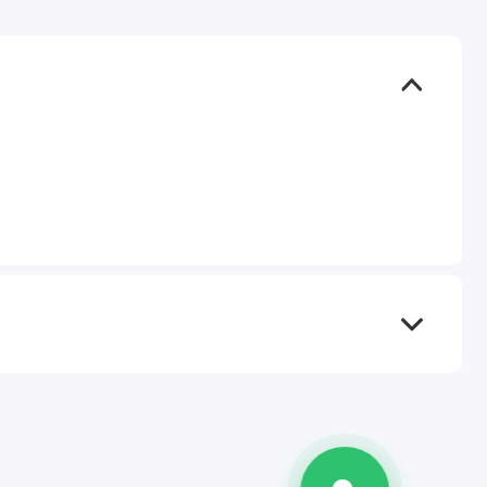
TEL
WA
TG
IG
M
@