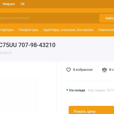
Telegram
VK
Найт
тартеры
Генераторы
Адаптеры, коронки, бокорезы
Навесное
C75UU 707-98-43210
98-43210
В избранное
В 
На складе
Код товара: 707-
Узнать цену