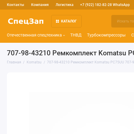
Контакты
Компания
Логистика
+7 (922) 182-82-28 WhatsApp
КАТАЛОГ
Отечественная спецтехника
ТНВД
Турбокомпрессоры
С
707-98-43210 Ремкомплект Komatsu P
Главная
Komatsu
707-98-43210 Ремкомплект Komatsu PC75UU 707-