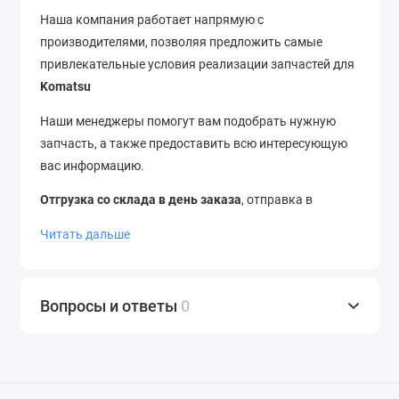
Наша компания работает напрямую с
производителями, позволяя предложить самые
привлекательные условия реализации запчастей для
Komatsu
Наши менеджеры помогут вам подобрать нужную
запчасть, а также предоставить всю интересующую
вас информацию.
Отгрузка со склада в день заказа
, отправка в
регионы в течение 12 часов.
Доставка
до термина ТК
Читать дальше
–
бесплатно
. Отправляем в города России и страны
ближнего зарубежья.
Звоните
нам по телефону
+7
(343) 302-08-98
Вопросы и ответы
0