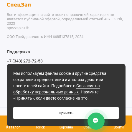
Вся информация на сайте носит справочный характер и не
является публичной офертой, определяемой статьей 437 ГК РФ,
2023
spezzap.ru ©️
ООО Трейдзапчасть ИНН 6685137815, 2024
TEL
Поддержка
WA
+7 (343) 272-72-53
Обратный звонок
TG
Мы используем файлы cookie и другие средства
620030, г. Екатеринбург, ул. Карьерная, д. 14, оф. 14.
сохранения предпочтений и анализа действий
IG
Мы в сети
посетителей сайта. Подробнее в
Согласие на
обработку персональных данных
. Нажмите
M
«Принять», если даете согласие на это.
@
Принять
0
Каталог
Поиск
Корзина
Сравнение
Войти