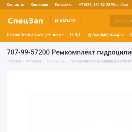
Контакты
Компания
Логистика
+7 (922) 182-82-28 WhatsApp
КАТАЛОГ
Отечественная спецтехника
ТНВД
Турбокомпрессоры
С
707-99-57200 Ремкомплект гидроцилин
Главная
Komatsu
707-99-57200 Ремкомплект гидроцилиндра рукоят