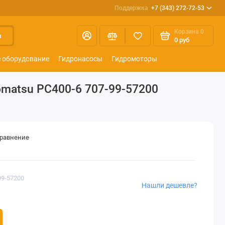
Поддержка
+7 (343) 272-72-53
Корзина
0
и
0 руб
 оборудование
Гидронасосы
Гидромоторы
matsu PC400-6 707-99-57200
сравнение
99-57200
Нашли дешевле?