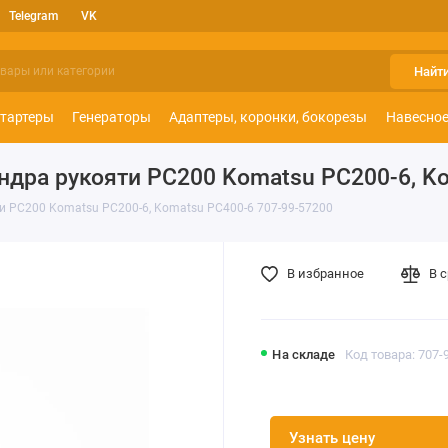
Telegram
VK
Найт
тартеры
Генераторы
Адаптеры, коронки, бокорезы
Навесное
дра рукояти РС200 Komatsu PC200-6, Ko
и РС200 Komatsu PC200-6, Komatsu PC400-6 707-99-57200
В избранное
В 
На складе
Код товара: 707-
Узнать цену