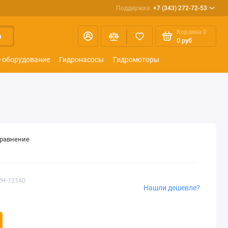
Поддержка
+7 (343) 272-72-53
Корзина
0
и
0 руб
 оборудование
Гидронасосы
Гидромоторы
сравнение
2H-12140
Нашли дешевле?