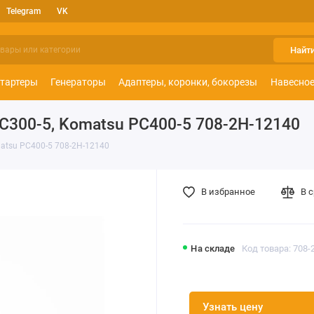
Telegram
VK
Найт
тартеры
Генераторы
Адаптеры, коронки, бокорезы
Навесное
C300-5, Komatsu PC400-5 708-2H-12140
atsu PC400-5 708-2H-12140
В избранное
В 
На складе
Код товара: 708-
Узнать цену