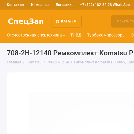
Контакты
Компания
Логистика
+7 (922) 182-82-28 WhatsApp
КАТАЛОГ
Отечественная спецтехника
ТНВД
Турбокомпрессоры
С
708-2H-12140 Ремкомплект Komatsu P
Главная
Komatsu
708-2H-12140 Ремкомплект Komatsu PC300-5, Kom