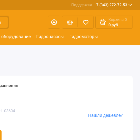
Поддержка
+7 (343) 272-72-53
Корзина
0
и
0 руб
 оборудование
Гидронасосы
Гидромоторы
сравнение
2L-03604
Нашли дешевле?