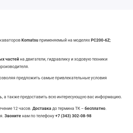
скаваторов
Komatsu
применяемый на моделях
PC200-6Z;
ых частей
на двигатели, гидравлику и ходовую техники
 производителя.
позволяя предложить самые привлекательные условия
ь, а также предоставить всю интересующую вас информацию.
течение 12 часов.
Доставка
до термина ТК –
бесплатно
.
ья.
Звоните
нам по телефону
+7 (343) 302-08-98