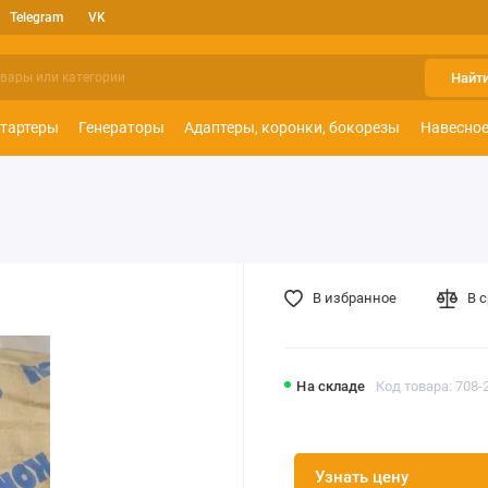
Telegram
VK
Найт
тартеры
Генераторы
Адаптеры, коронки, бокорезы
Навесное
В избранное
В 
На складе
Код товара: 708-
Узнать цену