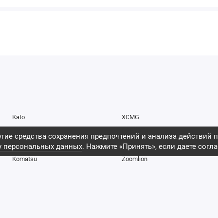
Kato
XCMG
Caterpillar
DRESSTA
гие средства сохранения предпочтений и анализа действий п
Hitachi
SHEHWA
у персональных данных
. Нажмите «Принять», если даете согла
Komatsu
Zoomlion
Doosan
Cummins
Hyundai
Perkins