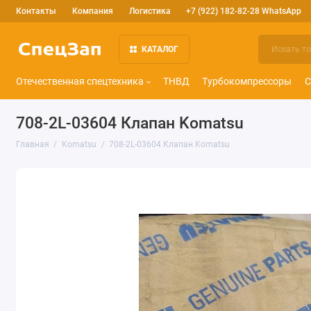
Контакты
Компания
Логистика
+7 (922) 182-82-28 WhatsApp
КАТАЛОГ
Отечественная спецтехника
ТНВД
Турбокомпрессоры
С
708-2L-03604 Клапан Komatsu
Главная
Komatsu
708-2L-03604 Клапан Komatsu