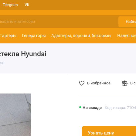
Telegram
VK
Найт
тартеры
Генераторы
Адаптеры, коронки, бокорезы
Навесное
текла Hyundai
dai
В избранное
В 
На складе
Код товара: 71Q
Узнать цену