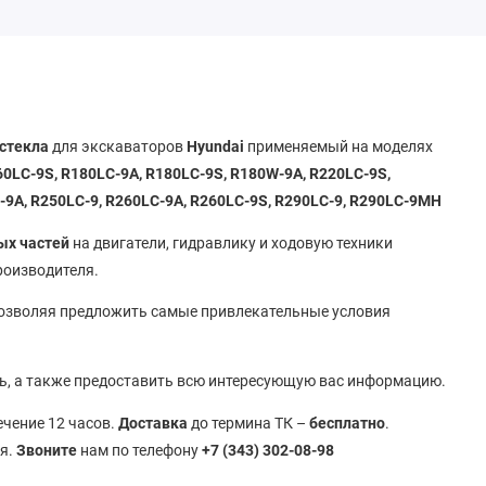
 стекла
для экскаваторов
Hyundai
применяемый на моделях
60LC-9S, R180LC-9A, R180LC-9S, R180W-9A, R220LC-9S,
9A, R250LC-9, R260LC-9A, R260LC-9S, R290LC-9, R290LC-9MH
ых частей
на двигатели, гидравлику и ходовую техники
производителя.
позволяя предложить самые привлекательные условия
ь, а также предоставить всю интересующую вас информацию.
течение 12 часов.
Доставка
до термина ТК –
бесплатно
.
ья.
Звоните
нам по телефону
+7 (343) 302-08-98