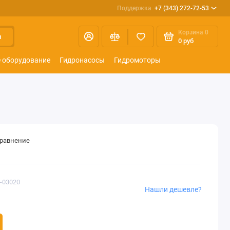
Поддержка
+7 (343) 272-72-53
Корзина
0
и
0 руб
 оборудование
Гидронасосы
Гидромоторы
сравнение
4-03020
Нашли дешевле?