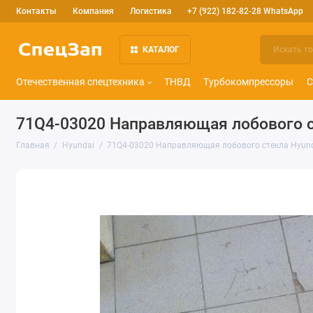
Контакты
Компания
Логистика
+7 (922) 182-82-28 WhatsApp
КАТАЛОГ
Отечественная спецтехника
ТНВД
Турбокомпрессоры
С
71Q4-03020 Направляющая лобового с
Главная
Hyundai
71Q4-03020 Направляющая лобового стекла Hyun