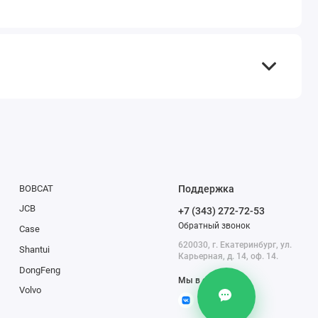
TEL
WA
TG
BOBCAT
Поддержка
IG
JCB
+7 (343) 272-72-53
M
Обратный звонок
Case
620030, г. Екатеринбург, ул.
Shantui
@
Карьерная, д. 14, оф. 14.
DongFeng
Мы в сети
Volvo