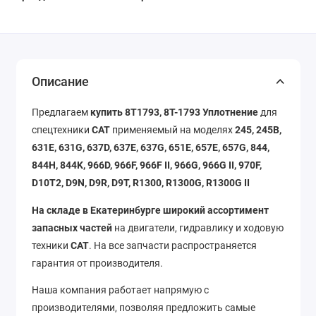
Описание
Предлагаем
купить 8T1793, 8T-1793 Уплотнение
для
спецтехники
CAT
применяемый на моделях
245, 245B,
631E, 631G, 637D, 637E, 637G, 651E, 657E, 657G, 844,
844H, 844K, 966D, 966F, 966F II, 966G, 966G II, 970F,
D10T2, D9N, D9R, D9T, R1300, R1300G, R1300G II
На складе в Екатеринбурге широкий ассортимент
запасных частей
на двигатели, гидравлику и ходовую
техники
CAT
. На все запчасти распространяется
гарантия от производителя.
Наша компания работает напрямую с
производителями, позволяя предложить самые