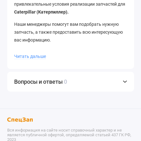
привлекательные условия реализации запчастей для
Caterpillar (Катерпиллер).
Наши менеджеры помогут вам подобрать нужную
запчасть, а также предоставить всю интересующую
вас информацию.
Отгрузка со склада в день заказа
, отправка в
Читать дальше
регионы в течение 12 часов.
Доставка
до термина ТК
–
бесплатно
. Отправляем в города России и страны
ближнего зарубежья.
Звоните
нам по телефону
+7
Вопросы и ответы
0
(343) 302-08-98
Вся информация на сайте носит справочный характер и не
является публичной офертой, определяемой статьей 437 ГК РФ,
2023