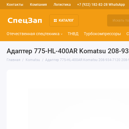
Контакты
Компания
Логистика
+7 (922) 182-82-28 WhatsApp
КАТАЛОГ
Отечественная спецтехника
ТНВД
Турбокомпрессоры
С
Адаптер 775-HL-400AR Komatsu 208-93
Главная
Komatsu
Адаптер 775-HL-400AR Komatsu 208-934-7120 208-