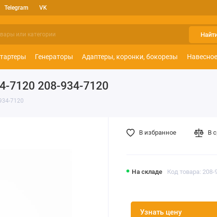
Telegram
VK
Найт
тартеры
Генераторы
Адаптеры, коронки, бокорезы
Навесное
4-7120 208-934-7120
934-7120
В избранное
В 
На складе
Код товара: 208-
Узнать цену