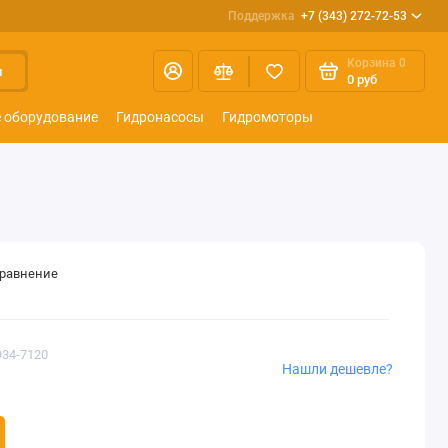
Поддержка
+7 (343) 272-72-53
Корзина
0
и
0 руб
 оборудование
Гидронасосы
Гидромоторы
сравнение
934-7120
Нашли дешевле?