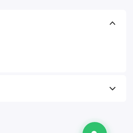
TEL
WA
TG
IG
M
@