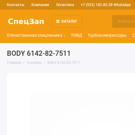
Контакты
Компания
Логистика
+7 (922) 182-82-28 WhatsApp
КАТАЛОГ
Отечественная спецтехника
ТНВД
Турбокомпрессоры
С
BODY 6142-82-7511
Главная
Komatsu
BODY 6142-82-7511