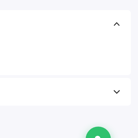
TEL
WA
TG
IG
M
@