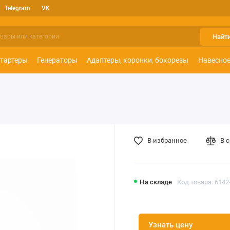
Telegram
VK
Найт
тартеры
Генераторы
Адаптеры, коронки, бокорезы
Навесное
В избранное
В 
На складе
Код товара: 6142
Узнать цену