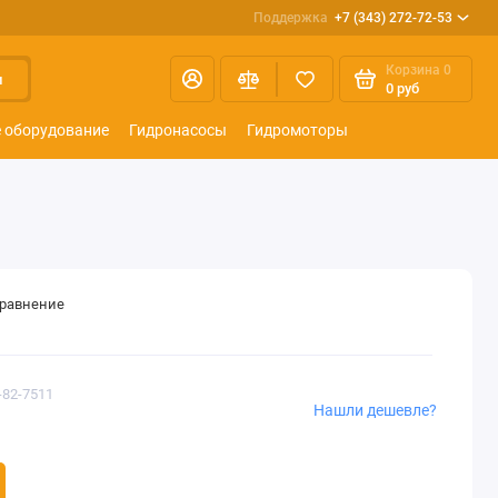
Поддержка
+7 (343) 272-72-53
Корзина
0
и
0 руб
 оборудование
Гидронасосы
Гидромоторы
сравнение
-82-7511
Нашли дешевле?