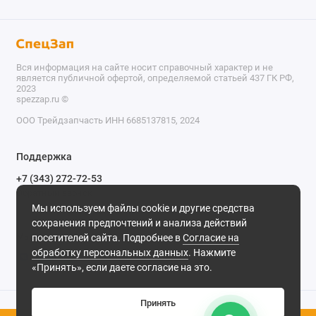
Вся информация на сайте носит справочный характер и не
является публичной офертой, определяемой статьей 437 ГК РФ,
2023
spezzap.ru ©️
ООО Трейдзапчасть ИНН 6685137815, 2024
TEL
Поддержка
WA
+7 (343) 272-72-53
Обратный звонок
TG
Мы используем файлы cookie и другие средства
620030, г. Екатеринбург, ул. Карьерная, д. 14, оф. 14.
сохранения предпочтений и анализа действий
IG
Мы в сети
посетителей сайта. Подробнее в
Согласие на
обработку персональных данных
. Нажмите
M
«Принять», если даете согласие на это.
@
Принять