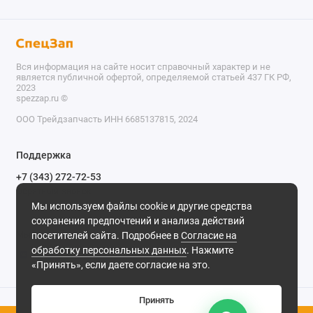
Вся информация на сайте носит справочный характер и не
является публичной офертой, определяемой статьей 437 ГК РФ,
2023
spezzap.ru ©️
ООО Трейдзапчасть ИНН 6685137815, 2024
TEL
Поддержка
WA
+7 (343) 272-72-53
Обратный звонок
TG
Мы используем файлы cookie и другие средства
620030, г. Екатеринбург, ул. Карьерная, д. 14, оф. 14.
сохранения предпочтений и анализа действий
IG
Мы в сети
посетителей сайта. Подробнее в
Согласие на
обработку персональных данных
. Нажмите
M
«Принять», если даете согласие на это.
@
Принять