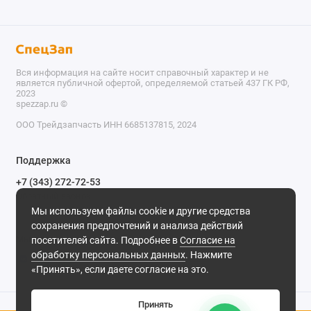
Вся информация на сайте носит справочный характер и не
является публичной офертой, определяемой статьей 437 ГК РФ,
2023
spezzap.ru ©️
ООО Трейдзапчасть ИНН 6685137815, 2024
TEL
Поддержка
WA
+7 (343) 272-72-53
Обратный звонок
TG
Мы используем файлы cookie и другие средства
620030, г. Екатеринбург, ул. Карьерная, д. 14, оф. 14.
сохранения предпочтений и анализа действий
IG
Мы в сети
посетителей сайта. Подробнее в
Согласие на
обработку персональных данных
. Нажмите
M
«Принять», если даете согласие на это.
@
Принять