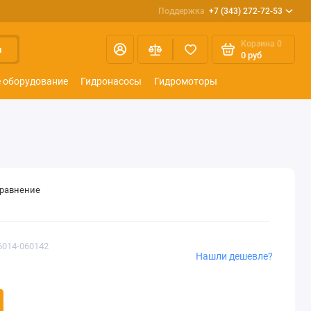
Поддержка
+7 (343) 272-72-53
Корзина
0
и
0 руб
 оборудование
Гидронасосы
Гидромоторы
сравнение
6014-060142
Нашли дешевле?