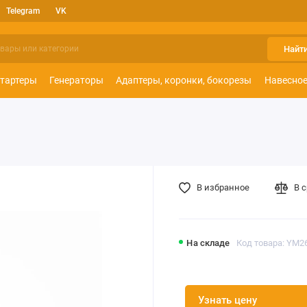
Telegram
VK
Найт
тартеры
Генераторы
Адаптеры, коронки, бокорезы
Навесное
В избранное
В 
На складе
Код товара: YM2
Узнать цену