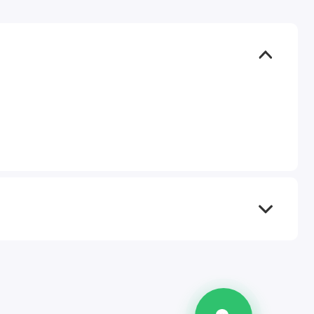
TEL
WA
TG
IG
M
@