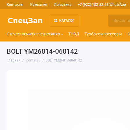
Контакты
Компания
Логистика
+7 (922) 182-82-28 WhatsApp
КАТАЛОГ
Отечественная спецтехника
ТНВД
Турбокомпрессоры
С
BOLT YM26014-060142
Главная
Komatsu
BOLT YM26014-060142