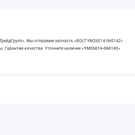
«ТрейдГрупп». Мы отправим запчасть «BOLT YM26014-060142»
ы. Гарантия качества. Уточните наличие «
YM26014-060142
»